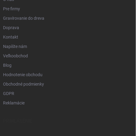
ý
p
Pre firmy
i
s
Gravírovanie do dreva
u
Doprava
Kontakt
Napíšte nám
Veľkoobchod
Blog
Hodnotenie obchodu
Obchodné podmienky
GDPR
Reklamácie
PRIHLÁSENIE