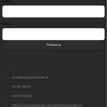
E-MAIL
HESLO
Prihlásiť sa
Nová registrácia
Zabudnuté heslo
KONTAKT
info
@
drevenydomcek.sk
0918138455
0918 138 455
https://www.facebook.com/drevenydomcek.sk