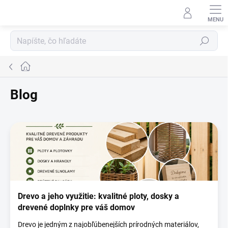
Prejsť
na
obsah
Hľadať
Domov
Blog
V
ý
p
i
s
č
l
Drevo a jeho využitie: kvalitné ploty, dosky a
á
drevené doplnky pre váš domov
n
k
Drevo je jedným z najobľúbenejších prírodných materiálov,