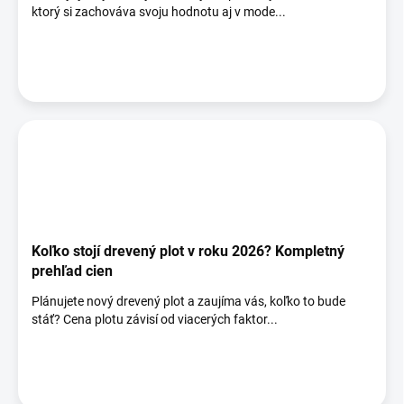
o
ktorý si zachováva svoju hodnotu aj v mode...
v
Koľko stojí drevený plot v roku 2026? Kompletný
prehľad cien
Plánujete nový drevený plot a zaujíma vás, koľko to bude
stáť? Cena plotu závisí od viacerých faktor...