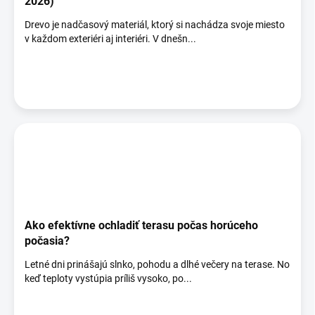
2026)
Drevo je nadčasový materiál, ktorý si nachádza svoje miesto
v každom exteriéri aj interiéri. V dnešn...
Ako efektívne ochladiť terasu počas horúceho
počasia?
Letné dni prinášajú slnko, pohodu a dlhé večery na terase. No
keď teploty vystúpia príliš vysoko, po...