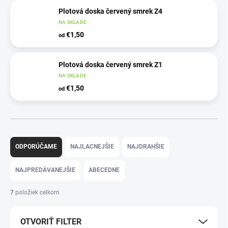
Plotová doska červený smrek Z4
NA SKLADE
€1,50
od
Plotová doska červený smrek Z1
NA SKLADE
€1,50
od
R
a
ODPORÚČAME
NAJLACNEJŠIE
NAJDRAHŠIE
d
e
NAJPREDÁVANEJŠIE
ABECEDNE
n
i
7
položiek celkom
e
p
OTVORIŤ FILTER
r