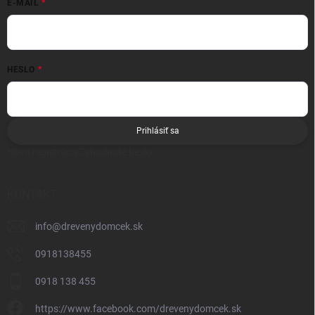
E-MAIL
HESLO
Prihlásiť sa
Nová registrácia
Zabudnuté heslo
KONTAKT
info
@
drevenydomcek.sk
0918138455
0918 138 455
https://www.facebook.com/drevenydomcek.sk