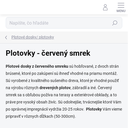
Prejsť
na
obsah
Hľadať
Plotové dosky/ plotovky
Plotovky - červený smrek
Plotové dosky z červeného smreku
sú hobľované, z dvoch strán
brúsené, ktoré po zakúpení sú ihneď vhodné na priamu montáž.
Sú vyrobené z kvalitného sušeného dreva, ktoré je vhodné použiť
na výrobu rôznych
drevených plotov
, zábradlí a iné.
Červený
smrek sa s obľubou požíva na terasy a exteriérové obklady, a to
práve pre vysoký obsah živíc.
Sú odolnejšie, trvácnejšie ktoré Vám
po správnej impregnácií vydržia 20-25 rokov.
Plotovky
Vám vieme
pripraviť v rôznych dĺžkach (50-300cm).