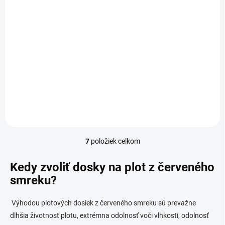
Plotová doska červený smrek Z5
€1,50
Detail
od
Kvalitná plotová doska vyrobená z červeného smrekového dreva.
Každá vyrobená plotovka je sušená, brúsená z každej strany a je
vhodná na maľovanie a montáž ihneď po...
7
položiek celkom
O
v
l
Kedy zvoliť dosky na plot z červeného
á
smreku?
d
a
c
V
ýhodou plotových dosiek z červeného smreku sú prevažne
i
dlhšia životnosť plotu, extrémna odolnosť voči vlhkosti, odolnosť
e