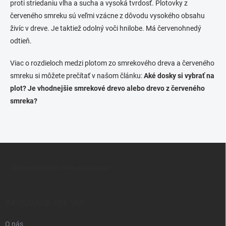
proti striedaniu vlha a sucha a vysoká tvrdosť. Plotovky z
p
r
červeného smreku sú veľmi vzácne z dôvodu vysokého obsahu
v
živíc v dreve. Je taktiež odolný voči hnilobe. Má červenohnedý
k
odtieň.
y
v
ý
Viac o rozdieloch medzi plotom zo smrekového dreva a červeného
p
smreku si môžete prečítať v našom článku:
Aké dosky si vybrať na
i
plot? Je vhodnejšie smrekové drevo alebo drevo z červeného
s
smreka?
u
Z
á
Drevenýdomček.sk
p
Poctivo drevené!
ä
t
i
INFORMÁCIE PRE VÁS
e
O nás