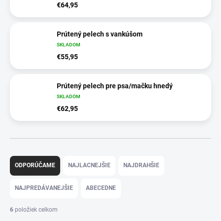
€64,95
Prútený pelech s vankúšom
SKLADOM
€55,95
Prútený pelech pre psa/mačku hnedý
SKLADOM
€62,95
R
a
ODPORÚČAME
NAJLACNEJŠIE
NAJDRAHŠIE
d
e
NAJPREDÁVANEJŠIE
ABECEDNE
n
i
6
položiek celkom
e