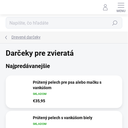
Prejsť
na
obsah
Hľadať
Drevené darčeky
Darčeky pre zvieratá
Najpredávanejšie
Prútený pelech pre psa alebo mačku s
vankúšom
SKLADOM
€35,95
Prútený pelech s vankúšom biely
SKLADOM