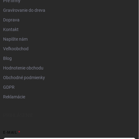
Pre firmy
ý
p
Gravírovanie do dreva
i
Doprava
s
u
Kontakt
Napíšte nám
Veľkoobchod
Blog
Hodnotenie obchodu
Obchodné podmienky
GDPR
Reklamácie
PRIHLÁSENIE
E-MAIL