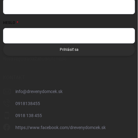
HESLO
Prihlásiť sa
Nová registrácia
Zabudnuté heslo
KONTAKT
info
@
drevenydomcek.sk
0918138455
0918 138 455
https://www.facebook.com/drevenydomcek.sk