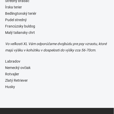
Stredný bradáč
Írska terier
Bedlingtonský teriér
Pudel stredný
Francúzsky buldog
Malý taliansky chrt
Vo veľkosti XL Vám odporúčame dvojbúdu pre psy vzrastu, ktoré
majú výšku v kohútiku v dospelosti do výšky cca 56-70cm.
Labradov
Nemecký ovčiak
Rotvajler
Zlatý Retriever
Husky
Z