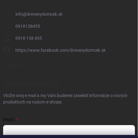
KONTAKT
info
@
drevenydomcek.sk
0918138455
0918 138 455
https://www.facebook.com/drevenydomcek.sk
FACEBOOK
ODOBERAŤ NEWSLETTER
Vložte svoj e-mail a my Vám budeme zasielať informácie o nových
produktoch na našom e-shope.
EMAIL