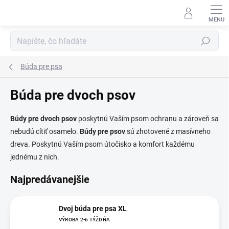
Prejsť
na
obsah
Hľadať
Búda pre psa
Búda pre dvoch psov
Búdy pre dvoch psov
poskytnú
Vaším psom ochranu a zároveň sa
nebudú cítiť osamelo.
Búdy pre psov
sú zhotovené z masívneho
dreva. Poskytnú Vaším psom útočisko a komfort každému
jednému z nich.
Najpredávanejšie
Dvoj búda pre psa XL
VÝROBA 2-6 TÝŽDŇA