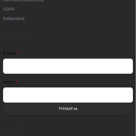
GDPR
Reklamácie
PRIHLÁSENIE
E-MAIL
HESLO
Prihlásiť sa
Nová registrácia
Zabudnuté heslo