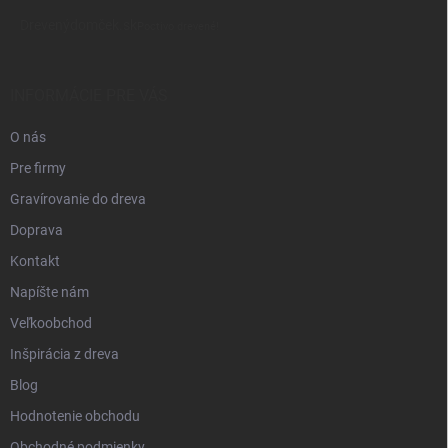
á
Drevenýdomček.sk
p
Poctivo drevené!
ä
t
i
INFORMÁCIE PRE VÁS
e
O nás
Pre firmy
Gravírovanie do dreva
Doprava
Kontakt
Napíšte nám
Veľkoobchod
Inšpirácia z dreva
Blog
Hodnotenie obchodu
Obchodné podmienky