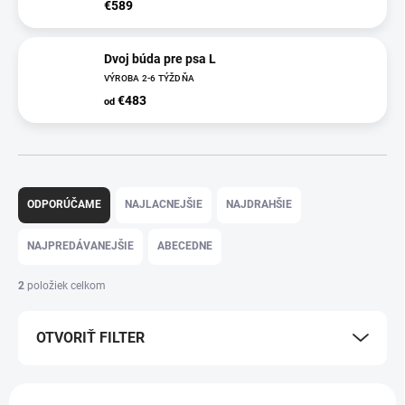
€589
Dvoj búda pre psa L
VÝROBA 2-6 TÝŽDŇA
€483
od
R
a
ODPORÚČAME
NAJLACNEJŠIE
NAJDRAHŠIE
d
e
NAJPREDÁVANEJŠIE
ABECEDNE
n
i
2
položiek celkom
e
p
OTVORIŤ FILTER
r
o
d
V
u