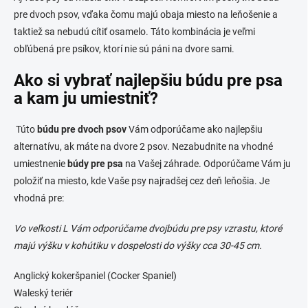
i
pre dvoch psov, vďaka čomu majú obaja miesto na leňošenie a
e
taktiež sa nebudú cítiť osamelo. Táto kombinácia je veľmi
p
r
obľúbená pre psíkov, ktorí nie sú páni na dvore sami.
v
k
Ako si vybrať najlepšiu búdu pre psa
y
a kam ju umiestniť?
v
ý
p
Túto
búdu pre dvoch psov
Vám odporúčame ako najlepšiu
i
alternatívu, ak máte na dvore 2 psov. Nezabudnite na vhodné
s
umiestnenie
búdy pre psa
na Vašej záhrade. Odporúčame Vám ju
u
položiť na miesto, kde Vaše psy najradšej cez deň leňošia. Je
vhodná pre:
Vo veľkosti L Vám odporúčame dvojbúdu pre psy vzrastu, ktoré
majú výšku v kohútiku v dospelosti do výšky cca 30-45 cm.
Anglický kokeršpaniel (Cocker Spaniel)
Waleský teriér