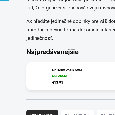
istí, že organizér si zachová svoju rovn
Ak hľadáte jedinečné doplnky pre váš d
prírodná a pevná forma dekorácie interié
jedinečnosť.
Najpredávanejšie
Prútený košík oval
SKLADOM
€13,95
R
a