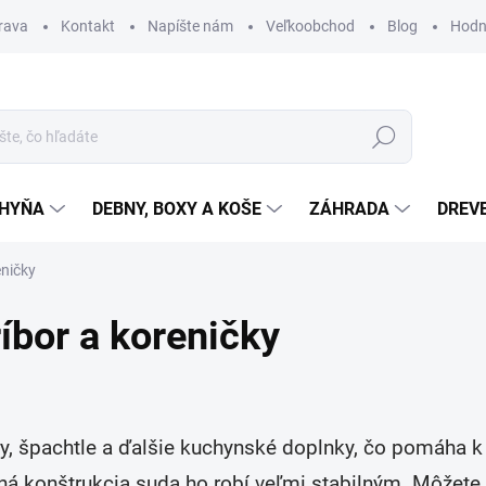
rava
Kontakt
Napíšte nám
Veľkoobchod
Blog
Hodn
Hľadať
HYŇA
DEBNY, BOXY A KOŠE
ZÁHRADA
DREV
eničky
íbor a koreničky
y, špachtle a ďalšie kuchynské doplnky, čo pomáha k
evná konštrukcia suda ho robí veľmi stabilným.
Môžete 