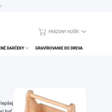
otenie obchodu
Obchodné podmienky
GDPR
Reklamácie
PRÁZDNY KOŠÍK
NÁKUPNÝ
KOŠÍK
ENÉ DARČEKY
GRAVÍROVANIE DO DREVA
 lepšej
si byť