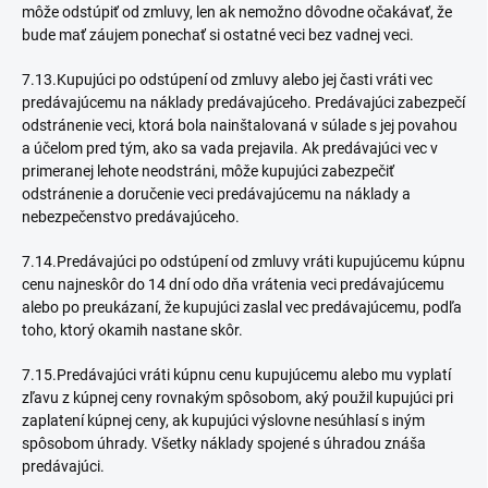
môže odstúpiť od zmluvy, len ak nemožno dôvodne očakávať, že
bude mať záujem ponechať si ostatné veci bez vadnej veci.
7.13.Kupujúci po odstúpení od zmluvy alebo jej časti vráti vec
predávajúcemu na náklady predávajúceho. Predávajúci zabezpečí
odstránenie veci, ktorá bola nainštalovaná v súlade s jej povahou
a účelom pred tým, ako sa vada prejavila. Ak predávajúci vec v
primeranej lehote neodstráni, môže kupujúci zabezpečiť
odstránenie a doručenie veci predávajúcemu na náklady a
nebezpečenstvo predávajúceho.
7.14.Predávajúci po odstúpení od zmluvy vráti kupujúcemu kúpnu
cenu najneskôr do 14 dní odo dňa vrátenia veci predávajúcemu
alebo po preukázaní, že kupujúci zaslal vec predávajúcemu, podľa
toho, ktorý okamih nastane skôr.
7.15.Predávajúci vráti kúpnu cenu kupujúcemu alebo mu vyplatí
zľavu z kúpnej ceny rovnakým spôsobom, aký použil kupujúci pri
zaplatení kúpnej ceny, ak kupujúci výslovne nesúhlasí s iným
spôsobom úhrady. Všetky náklady spojené s úhradou znáša
predávajúci.