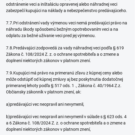
odstránenie veci a inštaláciu opravenej alebo náhradnej veci
zabezpečí kupujúci na náklady a nebezpečenstvo predávajúceho.
7.7.Pri odstránení vady výmenou veci nemá predávajúci právo na
náhradu škody spôsobenú bežným opotrebovaním veci a na
odplatu za bežné užívanie veci pred jej výmenou.
7.8.Predávajúci zodpovedá za vady náhradnej veci podľa § 619
Zákona č. 108/2024 Z. z. o ochrane spotrebiteľa a o zmene a
doplnení niektorých zákonov v platnom znení.
7.9.Kupujúci má právo na primeranú zľavu z kúpnej ceny alebo
môže odstúpiť od kúpnej zmluvy aj bez poskytnutia dodatočnej
primeranej lehoty podľa § 517 ods. 1 ., Zákona č. 40/1964 Z.z.
Občiansky zákonník v platnom znení, ak:
a)predávajúci vec neopravil ani nevymenil,
b)predávajúci vec neopravil ani nevymenil v súlade s § 623 ods. 4
a 6 Zákona č. 108/2024 Z. z. o ochrane spotrebiteľa a o zmene a
doplnení niektorých zákonov v platnom znení,