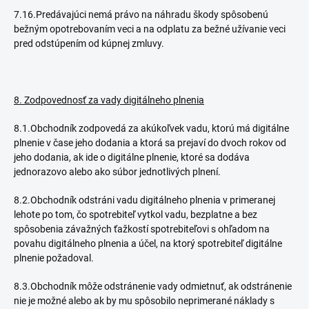
7.16.Predávajúci nemá právo na náhradu škody spôsobenú
bežným opotrebovaním veci a na odplatu za bežné užívanie veci
pred odstúpením od kúpnej zmluvy.
8. Zodpovednosť za vady digitálneho plnenia
8.1.Obchodník zodpovedá za akúkoľvek vadu, ktorú má digitálne
plnenie v čase jeho dodania a ktorá sa prejaví do dvoch rokov od
jeho dodania, ak ide o digitálne plnenie, ktoré sa dodáva
jednorazovo alebo ako súbor jednotlivých plnení.
8.2.Obchodník odstráni vadu digitálneho plnenia v primeranej
lehote po tom, čo spotrebiteľ vytkol vadu, bezplatne a bez
spôsobenia závažných ťažkostí spotrebiteľovi s ohľadom na
povahu digitálneho plnenia a účel, na ktorý spotrebiteľ digitálne
plnenie požadoval.
8.3.Obchodník môže odstránenie vady odmietnuť, ak odstránenie
nie je možné alebo ak by mu spôsobilo neprimerané náklady s