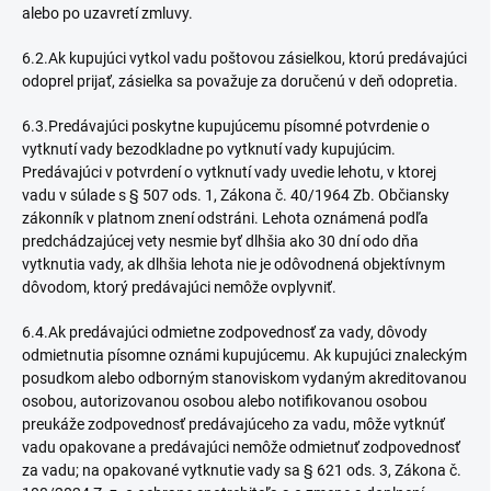
alebo po uzavretí zmluvy.
6.2.Ak kupujúci vytkol vadu poštovou zásielkou, ktorú predávajúci
odoprel prijať, zásielka sa považuje za doručenú v deň odopretia.
6.3.Predávajúci poskytne kupujúcemu písomné potvrdenie o
vytknutí vady bezodkladne po vytknutí vady kupujúcim.
Predávajúci v potvrdení o vytknutí vady uvedie lehotu, v ktorej
vadu v súlade s § 507 ods. 1, Zákona č. 40/1964 Zb. Občiansky
zákonník v platnom znení odstráni. Lehota oznámená podľa
predchádzajúcej vety nesmie byť dlhšia ako 30 dní odo dňa
vytknutia vady, ak dlhšia lehota nie je odôvodnená objektívnym
dôvodom, ktorý predávajúci nemôže ovplyvniť.
6.4.Ak predávajúci odmietne zodpovednosť za vady, dôvody
odmietnutia písomne oznámi kupujúcemu. Ak kupujúci znaleckým
posudkom alebo odborným stanoviskom vydaným akreditovanou
osobou, autorizovanou osobou alebo notifikovanou osobou
preukáže zodpovednosť predávajúceho za vadu, môže vytknúť
vadu opakovane a predávajúci nemôže odmietnuť zodpovednosť
za vadu; na opakované vytknutie vady sa § 621 ods. 3, Zákona č.