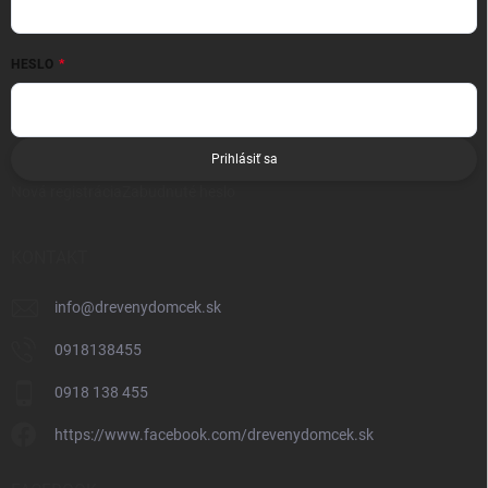
HESLO
Prihlásiť sa
Nová registrácia
Zabudnuté heslo
KONTAKT
info
@
drevenydomcek.sk
0918138455
0918 138 455
https://www.facebook.com/drevenydomcek.sk