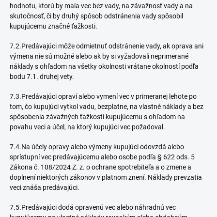
hodnotu, ktorú by mala vec bez vady, na závažnosť vady a na
skutočnosť, či by druhý spôsob odstránenia vady spôsobil
kupujúcemu značné ťažkosti.
7.2.Predávajúci môže odmietnuť odstránenie vady, ak oprava ani
výmena nie sú možné alebo ak by si vyžadovali neprimerané
náklady s ohľadom na všetky okolnosti vrátane okolností podľa
bodu 7.1. druhej vety.
7.3.Predávajúci opraví alebo vymení vec v primeranej lehote po
tom, čo kupujúci vytkol vadu, bezplatne, na vlastné náklady a bez
spôsobenia závažných ťažkostí kupujúcemu s ohľadom na
povahu veci a účel, na ktorý kupujúci vec požadoval.
7.4.Na účely opravy alebo výmeny kupujúci odovzdá alebo
sprístupní vec predávajúcemu alebo osobe podľa § 622 ods. 5
Zákona č. 108/2024 Z. z. o ochrane spotrebiteľa a o zmene a
doplnení niektorých zákonov v platnom znení. Náklady prevzatia
veci znáša predávajúci.
7.5.Predávajúci dodá opravenú vec alebo náhradnú vec