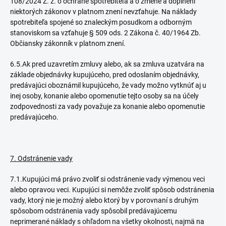
108/2024 Z. z. o ochrane spotrebiteľa a o zmene a doplnení
niektorých zákonov v platnom znení nevzťahuje. Na náklady
spotrebiteľa spojené so znaleckým posudkom a odborným
stanoviskom sa vzťahuje § 509 ods. 2 Zákona č. 40/1964 Zb.
Občiansky zákonník v platnom znení.
6.5.Ak pred uzavretím zmluvy alebo, ak sa zmluva uzatvára na
základe objednávky kupujúceho, pred odoslaním objednávky,
predávajúci oboznámil kupujúceho, že vady možno vytknúť aj u
inej osoby, konanie alebo opomenutie tejto osoby sa na účely
zodpovednosti za vady považuje za konanie alebo opomenutie
predávajúceho.
7. Odstránenie vady
7.1.Kupujúci má právo zvoliť si odstránenie vady výmenou veci
alebo opravou veci. Kupujúci si nemôže zvoliť spôsob odstránenia
vady, ktorý nie je možný alebo ktorý by v porovnaní s druhým
spôsobom odstránenia vady spôsobil predávajúcemu
neprimerané náklady s ohľadom na všetky okolnosti, najmä na