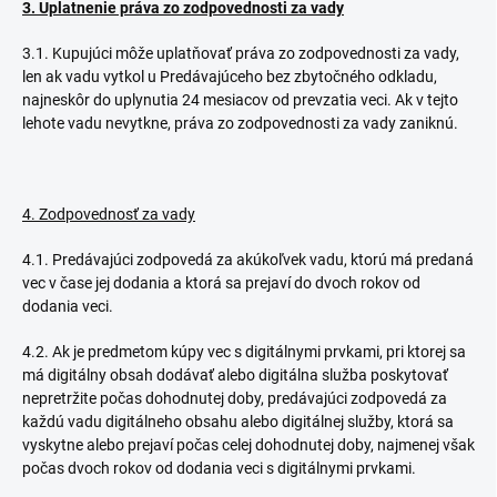
3. Uplatnenie práva zo zodpovednosti za vady
3.1. Kupujúci môže uplatňovať práva zo zodpovednosti za vady,
len ak vadu vytkol u Predávajúceho bez zbytočného odkladu,
najneskôr do uplynutia 24 mesiacov od prevzatia veci. Ak v tejto
lehote vadu nevytkne, práva zo zodpovednosti za vady zaniknú.
4. Zodpovednosť za vady
4.1. Predávajúci zodpovedá za akúkoľvek vadu, ktorú má predaná
vec v čase jej dodania a ktorá sa prejaví do dvoch rokov od
dodania veci.
4.2. Ak je predmetom kúpy vec s digitálnymi prvkami, pri ktorej sa
má digitálny obsah dodávať alebo digitálna služba poskytovať
nepretržite počas dohodnutej doby, predávajúci zodpovedá za
každú vadu digitálneho obsahu alebo digitálnej služby, ktorá sa
vyskytne alebo prejaví počas celej dohodnutej doby, najmenej však
počas dvoch rokov od dodania veci s digitálnymi prvkami.