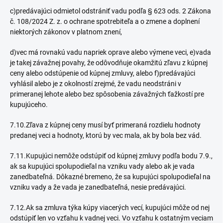
c)predávajúci odmietol odstrániť vadu podľa § 623 ods. 2 Zákona
č. 108/2024 Z. z. o ochrane spotrebiteľa a o zmene a doplnení
niektorých zákonov v platnom znení,
d)vec má rovnakú vadu napriek oprave alebo výmene veci, e)vada
je takej závažnej povahy, že odôvodňuje okamžitú zľavu z kúpnej
ceny alebo odstúpenie od kúpnej zmluvy, alebo f)predávajúci
vyhlásil alebo je z okolností zrejmé, že vadu neodstráni v
primeranej lehote alebo bez spôsobenia závažných ťažkostí pre
kupujúceho.
7.10.Zľava z kúpnej ceny musí byť primeraná rozdielu hodnoty
predanej veci a hodnoty, ktorú by vec mala, ak by bola bez vád.
7.11.Kupujúci nemôže odstúpiť od kúpnej zmluvy podľa bodu 7.9.,
ak sa kupujúci spolupodieľal na vzniku vady alebo ak je vada
zanedbateľná. Dôkazné bremeno, že sa kupujúci spolupodieľal na
vzniku vady a že vada je zanedbateľná, nesie predávajúci.
7.12.Ak sa zmluva týka kúpy viacerých vecí, kupujúci môže od nej
odstúpiť len vo vzťahu k vadnej veci. Vo vzťahu k ostatným veciam