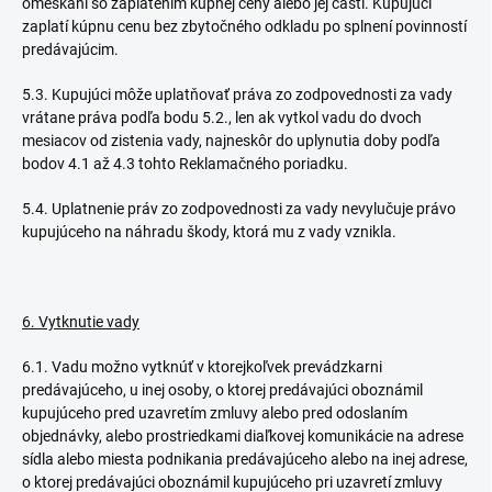
omeškaní so zaplatením kúpnej ceny alebo jej časti. Kupujúci
zaplatí kúpnu cenu bez zbytočného odkladu po splnení povinností
predávajúcim.
5.3. Kupujúci môže uplatňovať práva zo zodpovednosti za vady
vrátane práva podľa bodu 5.2., len ak vytkol vadu do dvoch
mesiacov od zistenia vady, najneskôr do uplynutia doby podľa
bodov 4.1 až 4.3 tohto Reklamačného poriadku.
5.4. Uplatnenie práv zo zodpovednosti za vady nevylučuje právo
kupujúceho na náhradu škody, ktorá mu z vady vznikla.
6. Vytknutie vady
6.1. Vadu možno vytknúť v ktorejkoľvek prevádzkarni
predávajúceho, u inej osoby, o ktorej predávajúci oboznámil
kupujúceho pred uzavretím zmluvy alebo pred odoslaním
objednávky, alebo prostriedkami diaľkovej komunikácie na adrese
sídla alebo miesta podnikania predávajúceho alebo na inej adrese,
o ktorej predávajúci oboznámil kupujúceho pri uzavretí zmluvy