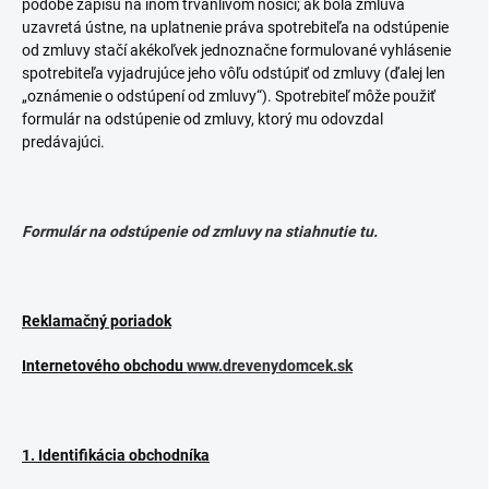
podobe zápisu na inom trvanlivom nosiči; ak bola zmluva
uzavretá ústne, na uplatnenie práva spotrebiteľa na odstúpenie
od zmluvy stačí akékoľvek jednoznačne formulované vyhlásenie
spotrebiteľa vyjadrujúce jeho vôľu odstúpiť od zmluvy (ďalej len
„oznámenie o odstúpení od zmluvy“). Spotrebiteľ môže použiť
formulár na odstúpenie od zmluvy, ktorý mu odovzdal
predávajúci.
Formulár na odstúpenie od zmluvy na stiahnutie tu.
Reklamačný poriadok
Internetového obchodu
www.drevenydomcek.sk
1. Identifikácia obchodníka