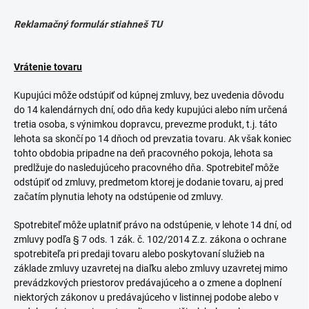
Reklamačný formulár stiahneš TU
Vrátenie tovaru
Kupujúci môže odstúpiť od kúpnej zmluvy, bez uvedenia dôvodu
do 14 kalendárnych dní, odo dňa kedy kupujúci alebo ním určená
tretia osoba, s výnimkou dopravcu, prevezme produkt, t.j. táto
lehota sa skončí po 14 dňoch od prevzatia tovaru. Ak však koniec
tohto obdobia pripadne na deň pracovného pokoja, lehota sa
predlžuje do nasledujúceho pracovného dňa. Spotrebiteľ môže
odstúpiť od zmluvy, predmetom ktorej je dodanie tovaru, aj pred
začatím plynutia lehoty na odstúpenie od zmluvy.
Spotrebiteľ môže uplatniť právo na odstúpenie, v lehote 14 dní, od
zmluvy podľa § 7 ods. 1 zák. č. 102/2014 Z.z. zákona o ochrane
spotrebiteľa pri predaji tovaru alebo poskytovaní služieb na
základe zmluvy uzavretej na diaľku alebo zmluvy uzavretej mimo
prevádzkových priestorov predávajúceho a o zmene a doplnení
niektorých zákonov u predávajúceho v listinnej podobe alebo v