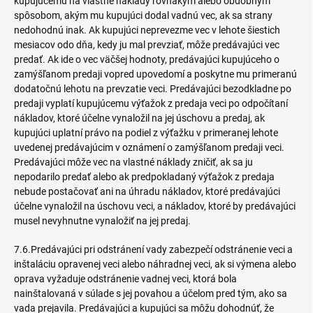
kupujúcemu na vlastné náklady rovnakým alebo obdobným
spôsobom, akým mu kupujúci dodal vadnú vec, ak sa strany
nedohodnú inak. Ak kupujúci neprevezme vec v lehote šiestich
mesiacov odo dňa, kedy ju mal prevziať, môže predávajúci vec
predať. Ak ide o vec väčšej hodnoty, predávajúci kupujúceho o
zamýšľanom predaji vopred upovedomí a poskytne mu primeranú
dodatočnú lehotu na prevzatie veci. Predávajúci bezodkladne po
predaji vyplatí kupujúcemu výťažok z predaja veci po odpočítaní
nákladov, ktoré účelne vynaložil na jej úschovu a predaj, ak
kupujúci uplatní právo na podiel z výťažku v primeranej lehote
uvedenej predávajúcim v oznámení o zamýšľanom predaji veci.
Predávajúci môže vec na vlastné náklady zničiť, ak sa ju
nepodarilo predať alebo ak predpokladaný výťažok z predaja
nebude postačovať ani na úhradu nákladov, ktoré predávajúci
účelne vynaložil na úschovu veci, a nákladov, ktoré by predávajúci
musel nevyhnutne vynaložiť na jej predaj.
7.6.Predávajúci pri odstránení vady zabezpečí odstránenie veci a
inštaláciu opravenej veci alebo náhradnej veci, ak si výmena alebo
oprava vyžaduje odstránenie vadnej veci, ktorá bola
nainštalovaná v súlade s jej povahou a účelom pred tým, ako sa
vada prejavila. Predávajúci a kupujúci sa môžu dohodnúť, že