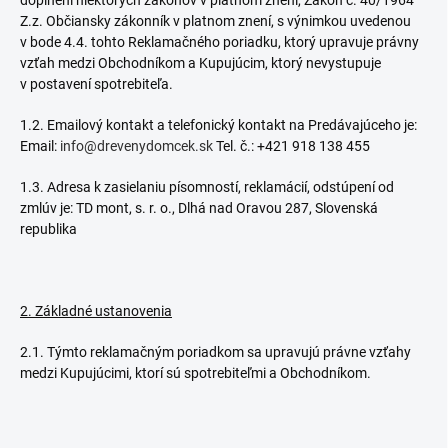
doplnení niektorých zákonov v platnom znení, Zákon č. 40/1964
Z.z. Občiansky zákonník v platnom znení, s výnimkou uvedenou
v bode 4.4. tohto Reklamačného poriadku, ktorý upravuje právny
vzťah medzi Obchodníkom a Kupujúcim, ktorý nevystupuje
v postavení spotrebiteľa.
1.2. Emailový kontakt a telefonický kontakt na Predávajúceho je:
Email:
info@drevenydomcek.sk
Tel. č.: +421 918 138 455
1.3. Adresa k zasielaniu písomností, reklamácií, odstúpení od
zmlúv je: TD mont, s. r. o., Dlhá nad Oravou 287, Slovenská
republika
2. Základné ustanovenia
2.1. Týmto reklamačným poriadkom sa upravujú právne vzťahy
medzi Kupujúcimi, ktorí sú spotrebiteľmi a Obchodníkom.