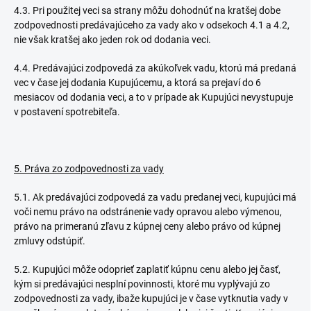
4.3. Pri použitej veci sa strany môžu dohodnúť na kratšej dobe
zodpovednosti predávajúceho za vady ako v odsekoch 4.1 a 4.2,
nie však kratšej ako jeden rok od dodania veci.
4.4. Predávajúci zodpovedá za akúkoľvek vadu, ktorú má predaná
vec v čase jej dodania Kupujúcemu, a ktorá sa prejaví do 6
mesiacov od dodania veci, a to v prípade ak Kupujúci nevystupuje
v postavení spotrebiteľa.
5. Práva zo zodpovednosti za vady
5.1. Ak predávajúci zodpovedá za vadu predanej veci, kupujúci má
voči nemu právo na odstránenie vady opravou alebo výmenou,
právo na primeranú zľavu z kúpnej ceny alebo právo od kúpnej
zmluvy odstúpiť.
5.2. Kupujúci môže odoprieť zaplatiť kúpnu cenu alebo jej časť,
kým si predávajúci nesplní povinnosti, ktoré mu vyplývajú zo
zodpovednosti za vady, ibaže kupujúci je v čase vytknutia vady v