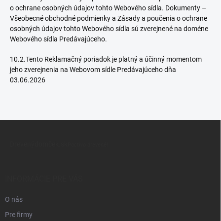
o ochrane osobných údajov tohto Webového sídla. Dokumenty –
Všeobecné obchodné podmienky a Zásady a poučenia o ochrane
osobných údajov tohto Webového sídla sú zverejnené na doméne
Webového sídla Predávajúceho.
10.2.Tento Reklamačný poriadok je platný a účinný momentom
jeho zverejnenia na Webovom sídle Predávajúceho dňa
03.06.2026
Z
á
Drevenýdomček.sk
p
Poctivo drevené!
ä
t
i
INFORMÁCIE PRE VÁS
e
O nás
Pre firmy