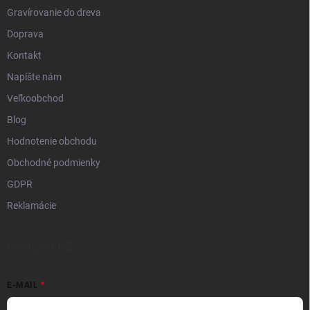
Gravírovanie do dreva
Doprava
Kontakt
Napíšte nám
Veľkoobchod
Blog
Hodnotenie obchodu
Obchodné podmienky
GDPR
Reklamácie
PRIHLÁSENIE
E-MAIL