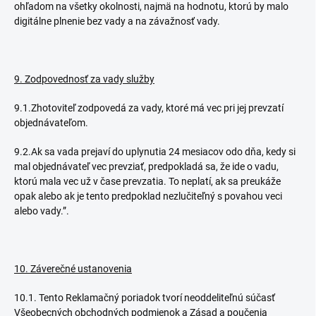
ohľadom na všetky okolnosti, najmä na hodnotu, ktorú by malo
digitálne plnenie bez vady a na závažnosť vady.
9. Zodpovednosť za vady služby
9.1.Zhotoviteľ zodpovedá za vady, ktoré má vec pri jej prevzatí
objednávateľom.
9.2.Ak sa vada prejaví do uplynutia 24 mesiacov odo dňa, kedy si
mal objednávateľ vec prevziať, predpokladá sa, že ide o vadu,
ktorú mala vec už v čase prevzatia. To neplatí, ak sa preukáže
opak alebo ak je tento predpoklad nezlučiteľný s povahou veci
alebo vady.”.
10. Záverečné ustanovenia
10.1. Tento Reklamačný poriadok tvorí neoddeliteľnú súčasť
Všeobecných obchodných podmienok a Zásad a poučenia