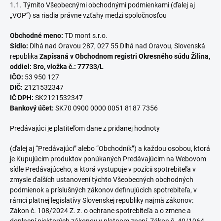
1.1. Týmito Všeobecnými obchodnými podmienkami (ďalej aj
„VOP“) sa riadia právne vzťahy medzi spoločnosťou
Obchodné meno:
TD mont s.r.o.
Sídlo:
Dlhá nad Oravou 287, 027 55 Dlhá nad Oravou, Slovenská
republika
Z
apísaná v Obchodnom registri Okresného súdu Žilina,
oddiel: Sro, vložka č.:
77733/L
IČO:
53 950 127
DIČ:
2121532347
IČ DPH:
SK
2121532347
Bankový účet:
SK70 0900 0000 0051 8187 7356
Predávajúci je platiteľom dane z pridanej hodnoty
(
ďalej aj “Predávajúci” alebo “Obchodník”) a každou osobou, ktorá
je Kupujúcim produktov ponúkaných Predávajúcim na Webovom
sídle Predávajúceho, a ktorá vystupuje v pozícii spotrebiteľa v
zmysle ďalších ustanovení týchto Všeobecných obchodných
podmienok a príslušných zákonov definujúcich spotrebiteľa, v
rámci platnej legislatívy Slovenskej republiky najmä zákonov:
Zákon č. 108/2024 Z. z. o ochrane spotrebiteľa a o zmene a