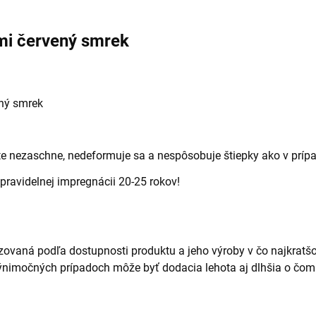
mi červený smrek
ený smrek
te nezaschne, nedeformuje sa a nespôsobuje štiepky ako v príp
 pravidelnej impregnácii
20-25 rokov!
ovaná podľa dostupnosti produktu a jeho výroby v čo najkratš
ýnimočných prípadoch môže byť dodacia lehota aj dlhšia o čom