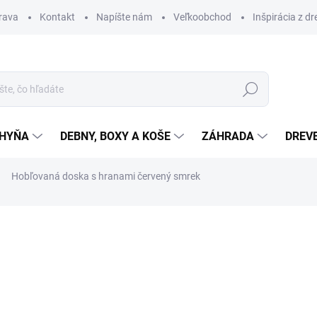
rava
Kontakt
Napíšte nám
Veľkoobchod
Inšpirácia z dr
Hľadať
HYŇA
DEBNY, BOXY A KOŠE
ZÁHRADA
DREV
Hobľovaná doska s hranami červený smrek
nia
od
€1,50
Jednotková
ZVOĽTE VARIANT
cena: