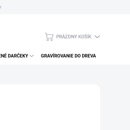
eva
Blog
Hodnotenie obchodu
Obchodné podmienky
G
PRÁZDNY KOŠÍK
NÁKUPNÝ
KOŠÍK
ENÉ DARČEKY
GRAVÍROVANIE DO DREVA