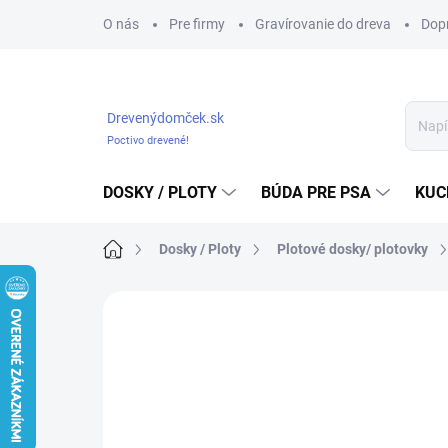
Prejsť
O nás
Pre firmy
Gravírovanie do dreva
Dop
na
obsah
Drevenýdomček.sk
Poctivo drevené!
DOSKY / PLOTY
BÚDA PRE PSA
KUC
Domov
Dosky / Ploty
Plotové dosky/ plotovky
Neohodnotené
Podrobnosti hodnote