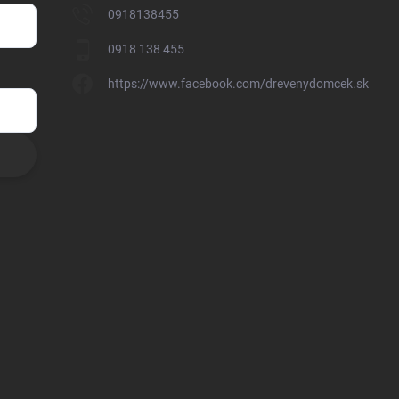
0918138455
0918 138 455
https://www.facebook.com/drevenydomcek.sk