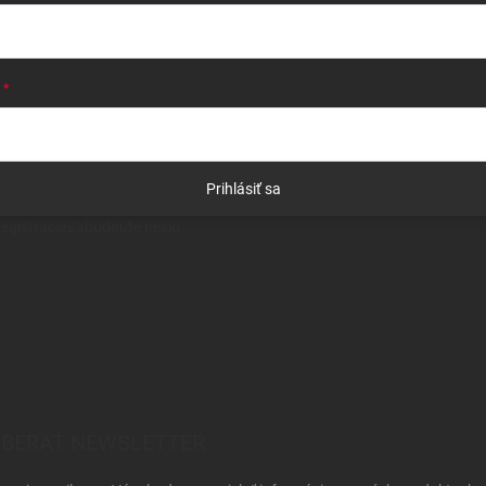
Prihlásiť sa
egistrácia
Zabudnuté heslo
BERAŤ NEWSLETTER