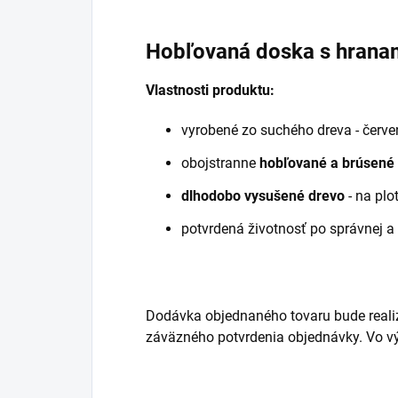
Hobľovaná doska s hrana
Vlastnosti produktu:
vyrobené zo suchého dreva - červ
obojstranne
hobľované a brúsené
dlhodobo vysušené
drevo
- na plo
potvrdená životnosť po správnej a
Dodávka objednaného tovaru bude realiz
záväzného potvrdenia objednávky. Vo v