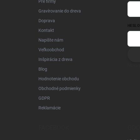
Pre firmy
Gravírovanie do dreva
Doprava
HESLO
Kontakt
Napíšte nám
Veľkoobchod
Inšpirácia z dreva
Nová r
Blog
Hodnotenie obchodu
Obchodné podmienky
GDPR
Reklamácie
FACEBOOK
ODO