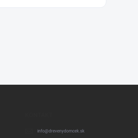
KONTAKT
info
@
drevenydomcek.sk