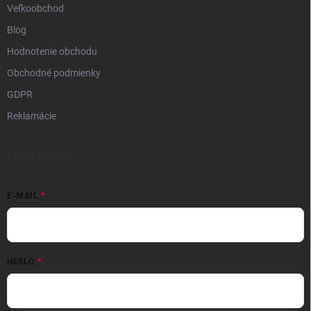
Veľkoobchod
Blog
Hodnotenie obchodu
Obchodné podmienky
GDPR
Reklamácie
PRIHLÁSENIE
E-MAIL
HESLO