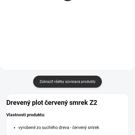
Pozývame vás na kúpu nášho
Pozývame vás na kúpu nášho
originálneho dreveného nosiča ,
originálneho dreveného nosiča ,
ktorý bude dokonalým
ktorý bude dokonalým
spoločníkom na párty, grilovačky
spoločníkom na párty, grilovačky
či stretnutia s priateľmi. Je to
či stretnutia s priateľmi. Je to
nielen praktický...
nielen praktický...
Zobraziť všetky súvisiace produkty
Drevený plot červený smrek Z2
Vlastnosti produktu:
vyrobené zo suchého dreva - červený smrek