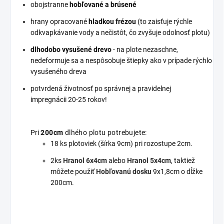
obojstranne
hobľované a brúsené
hrany opracované
hladkou frézou
(to zaisťuje rýchle
odkvapkávanie vody a nečistôt, čo zvyšuje odolnosť plotu)
dlhodobo vysušené
drevo
- na plote nezaschne,
nedeformuje sa a nespôsobuje štiepky ako v prípade rýchlo
vysušeného dreva
potvrdená životnosť po správnej a pravidelnej
impregnácii
20-25 rokov!
Pri
200cm
dlhého plotu potrebujete:
18 ks plotoviek (šírka 9cm) pri rozostupe 2cm.
2ks
Hranol 6x4cm
alebo
Hranol 5x4cm
, taktiež
môžete použiť
Hobľovanú dosku
9x1,8cm o dĺžke
200cm.