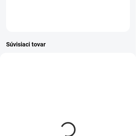
DETAILNÉ INFORMÁCIE
OPÝTAŤ SA
Súvisiaci tovar
663
913
SKLADOM
SKLADOM
Drevený nosič na pivo 6
Drevený nosič na 6 fliaš
€18,95
€16,95
Detail
Detail