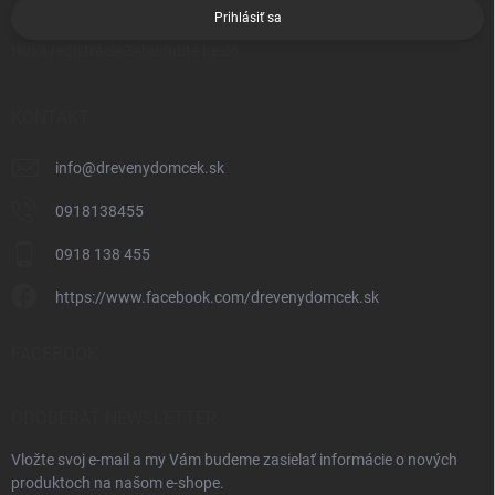
Prihlásiť sa
Nová registrácia
Zabudnuté heslo
KONTAKT
info
@
drevenydomcek.sk
0918138455
0918 138 455
https://www.facebook.com/drevenydomcek.sk
FACEBOOK
ODOBERAŤ NEWSLETTER
Vložte svoj e-mail a my Vám budeme zasielať informácie o nových
produktoch na našom e-shope.