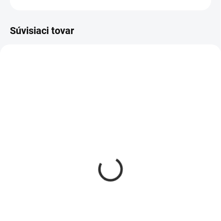
Súvisiaci tovar
AKCIA
AKCIA
354
883
SKLADOM
SKLADOM
Drevená debnička malá
Drevená stolička, lehátko
€9,68
€24,95
Do košíka
Do košíka
Drevená debnička je praktická a
Malé skladacie lehátko. Ideálne
má široké uplatnenie v
na pláž alebo do záhrady. Max
domácnostiach, reštauráciách a
nosnosť 90 kg.Trpíte bolesťami