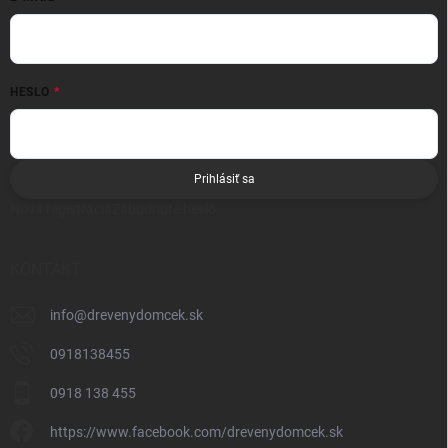
HESLO
Prihlásiť sa
Nová registrácia
Zabudnuté heslo
KONTAKT
info
@
drevenydomcek.sk
0918138455
0918 138 455
https://www.facebook.com/drevenydomcek.sk