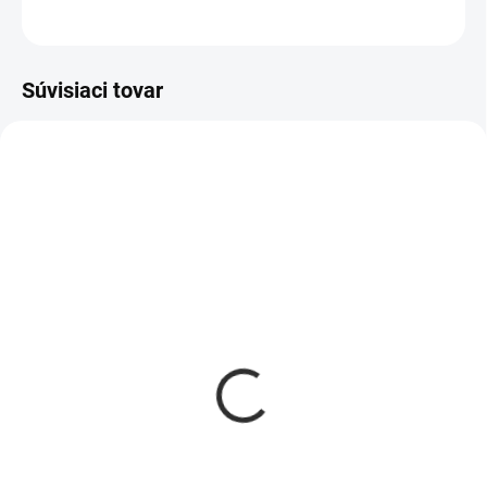
OPÝTAŤ SA
Súvisiaci tovar
AKCIA
363
462
VYPREDANÉ
SKLADOM
Drevený nosič, box na
Drevená debnička U
pivo hnedý
40x30x13cm
€19,95
€14,95
Detail
Detail
Chvíle v živote sú krásne a
Najväčšou výhodou drevenej