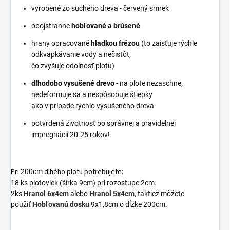
vyrobené zo suchého dreva - červený smrek
obojstranne
hobľované a brúsené
hrany opracované
hladkou frézou
(to zaisťuje rýchle
odkvapkávanie vody a nečistôt,
čo zvyšuje odolnosť plotu)
dlhodobo vysušené
drevo
- na plote nezaschne,
nedeformuje sa a nespôsobuje štiepky
ako v prípade rýchlo vysušeného dreva
potvrdená životnosť po správnej a pravidelnej
impregnácii
20-25 rokov!
Pri
dlhého plotu potrebujete:
200cm
18 ks plotoviek (šírka 9cm) pri rozostupe 2cm.
2ks
Hranol 6x4cm
alebo
Hranol 5x4cm
, taktiež môžete
použiť
Hobľovanú dosku
9x1,8cm o dĺžke 200cm.