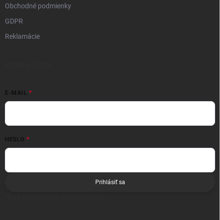
Obchodné podmienky
GDPR
Reklamácie
PRIHLÁSENIE
E-MAIL
HESLO
Prihlásiť sa
Nová registrácia
Zabudnuté heslo