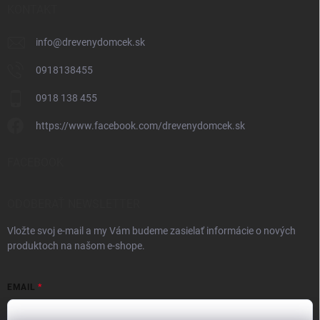
KONTAKT
info
@
drevenydomcek.sk
0918138455
0918 138 455
https://www.facebook.com/drevenydomcek.sk
FACEBOOK
ODOBERAŤ NEWSLETTER
Vložte svoj e-mail a my Vám budeme zasielať informácie o nových
produktoch na našom e-shope.
EMAIL