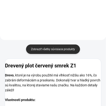
najlepšie spomienky sú tie, ktoré
krabičky je, že môže mať
zdieľame s našimi najlepšími
nespočetné množstvo využití. Ak
priateľmi a blízkymi. Drevený
chcete niekoho obdarovať,
nosič na 4 pivá nám to určite...
drobným predmetom,
vďaka drevenej...
Zobraziť všetky súvisiace produkty
Drevený plot červený smrek Z1
Drevo
, ktoré je na výrobu použité má vlhkosť nižšiu ako 16%, čo
zabráni deformáciám a praskaniu. Dokonalý tvar a hladký povrch
sú kvalitou, na ktorej staviame našu značku. Na každom detaily
záleží!
Vlastnosti produktu: