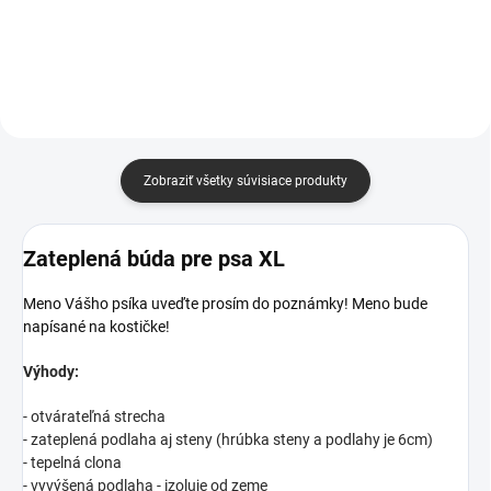
nádob je trvanlivosť
využitím, ktorý
suroviny. Produkty sú...
využijete akýmkoľvek
spôsobom. Plní nielen...
Zobraziť všetky súvisiace produkty
Zateplená búda pre psa XL
Meno Vášho psíka uveďte prosím do poznámky! Meno bude
napísané na kostičke!
Výhody:
- otvárateľná strecha
- zateplená podlaha aj steny (hrúbka steny a podlahy je 6cm)
- tepelná clona
- vyvýšená podlaha - izoluje od zeme