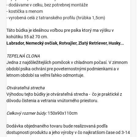
- dodávame v celku, bez potrebnej montáže
- kostička s menom
- vyrobená celá z tatranského profilu (hrúbka 1,5cm)
Táto búdka je ideálnou voľbou pre psíka ktorý ma výšku v
kohútiku 55 až 70 cm.
Labrador, Nemecký ovčiak, Rotvajler, Zlatý Retriever, Husky...
TEPELNÁ CLONA
Jedna z najdôležitejších pomôcok v chladnom počasí. V zimnom
období psíka ochráni pre poveternostnými podmienkami a v
letnom období sa veľmi ľahko odmontuje.
Otvárateľná strecha
Výhodou tejto búdky je otvárateľná strecha - čo je praktické z
dôvodu čistenia a vetrania vnútorného priestoru.
Celkový rozmer búdy:
150x90x110cm
Dodávka objednaného tovaru bude realizovaná podľa
dostupnosti produktu a jeho výroby v čo najkratšom čase od 3-14