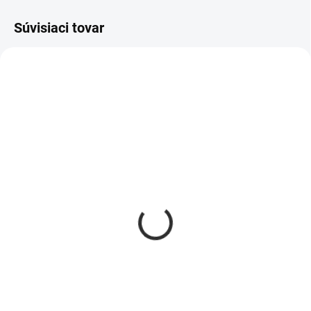
Súvisiaci tovar
AKCIA
AKCIA
438
354
VYPREDANÉ
SKLADOM
Drevený box s
Drevená debnička malá
kolieskami
€9,68
€23,95
Do košíka
Detail
Drevená debnička je praktická a
má široké uplatnenie v
Praktická drevená krabička na
domácnostiach, reštauráciách a
kolieskach je univerzálnym
obchodoch. Výhodou drevených
produktom so všestranným