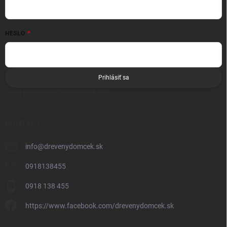
HESLO
Prihlásiť sa
Nová registrácia
Zabudnuté heslo
KONTAKT
info
@
drevenydomcek.sk
0918138455
0918 138 455
https://www.facebook.com/drevenydomcek.sk