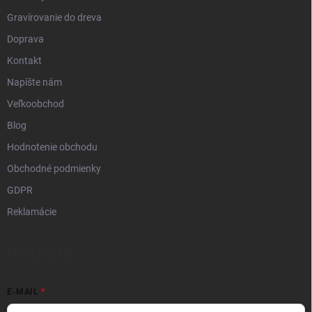
Gravírovanie do dreva
Doprava
Kontakt
Napíšte nám
Veľkoobchod
Blog
Hodnotenie obchodu
Obchodné podmienky
GDPR
Reklamácie
PRIHLÁSENIE
E-MAIL