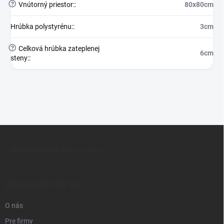
?
Vnútorný priestor:
:
80x80cm
Hrúbka polystyrénu:
:
3cm
?
Celková hrúbka zateplenej
6cm
steny:
:
Z
á
Drevenýdomček.sk
p
Poctivo drevené!
ä
t
i
INFORMÁCIE PRE VÁS
e
O nás
Pre firmy