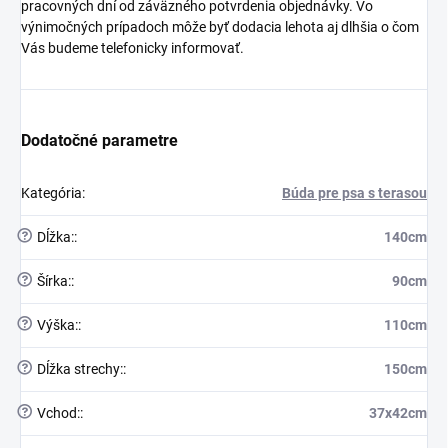
pracovných dní od záväzného potvrdenia objednávky. Vo
výnimočných prípadoch môže byť dodacia lehota aj dlhšia o čom
Vás budeme telefonicky informovať.
Dodatočné parametre
Kategória
:
Búda pre psa s terasou
?
Dĺžka:
:
140cm
?
Šírka:
:
90cm
?
Výška:
:
110cm
?
Dĺžka strechy:
:
150cm
?
Vchod:
:
37x42cm