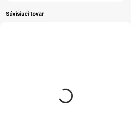
Súvisiaci tovar
AKCIA
363
342
VYPREDANÉ
SKLADOM
Drevený nosič, box na
Drevená debnička na
pivo hnedý
kolieskach
€19,95
€23,95
Detail
Do košíka
Chvíle v živote sú krásne a
Prineste si kúsok prírody do
najlepšie spomienky sú tie, ktoré
svojho domova! Táto drevená
zdieľame s našimi najlepšími
debnička je vyrobená z