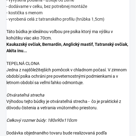
- vyvýšená podlaha - izoluje od zeme
- dodávame v celku, bez potrebnej montáže
- kostička s menom
- vyrobená celá z tatranského profilu (hrúbka 1,5cm)
Táto búdka je ideálnou voľbou pre psíka ktorý ma výšku v
kohútiku viac ako 70cm.
Kaukazský ovčiak, Bernardín, Anglický mastif, Tatranský ovčiak,
Akita inu...
TEPELNÁ CLONA
Jedna z najdôležitejších pomôcok v chladnom počasí. V zimnom
období psíka ochráni pre poveternostnými podmienkami a v
letnom období sa veľmi ľahko odmontuje.
Otvárateľná strecha
Výhodou tejto búdky je otvárateľná strecha - čo je praktické z
dôvodu čistenia a vetrania vnútorného priestoru.
Celkový rozmer búdy: 180x90x110cm
Dodávka objednaného tovaru bude realizovaná podľa