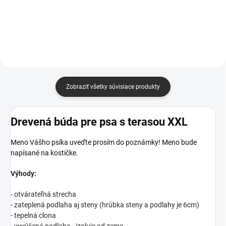
priateľmi a blízkymi. Drevený
masívneho neošetreného dreva a
nosič na 4 pivá nám to určite...
má zaoblené hrany a dva bočné
otvory pre jednoduchú a...
Zobraziť všetky súvisiace produkty
Drevená búda pre psa s terasou XXL
Meno Vášho psíka uveďte prosím do poznámky! Meno bude
napísané na kostičke.
Výhody:
- otvárateľná strecha
- zateplená podlaha aj steny (hrúbka steny a podlahy je 6cm)
- tepelná clona