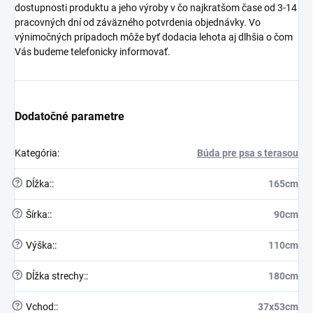
dostupnosti produktu a jeho výroby v čo najkratšom čase od 3-
14
pracovných dní
od záväzného potvrdenia objednávky. Vo
výnimočných prípadoch môže byť dodacia lehota aj dlhšia o čom
Vás budeme telefonicky informovať.
Dodatočné parametre
Kategória
:
Búda pre psa s terasou
?
Dĺžka:
:
165cm
?
Šírka:
:
90cm
?
Výška:
:
110cm
?
Dĺžka strechy:
:
180cm
?
Vchod:
:
37x53cm