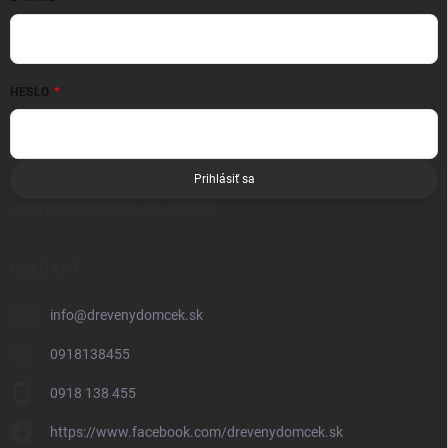
HESLO
Prihlásiť sa
Nová registrácia
Zabudnuté heslo
KONTAKT
info
@
drevenydomcek.sk
0918138455
0918 138 455
https://www.facebook.com/drevenydomcek.sk