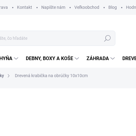
rava
Kontakt
Napíšte nám
Veľkoobchod
Blog
Hodn
Hľadať
HYŇA
DEBNY, BOXY A KOŠE
ZÁHRADA
DREV
ky
Drevená krabička na obrúčky 10x10cm
nia
€9,95
Jednotková
SKLADOM
cena:
MÔŽEME DORUČIŤ DO:
13.8.2