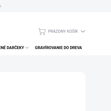
otenie obchodu
Obchodné podmienky
GDPR
Reklamácie
PRÁZDNY KOŠÍK
NÁKUPNÝ
KOŠÍK
ENÉ DARČEKY
GRAVÍROVANIE DO DREVA
026
MOŽNOSTI DORUČENIA