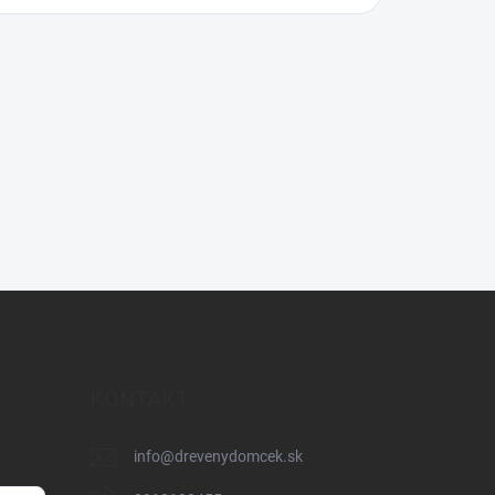
KONTAKT
info
@
drevenydomcek.sk