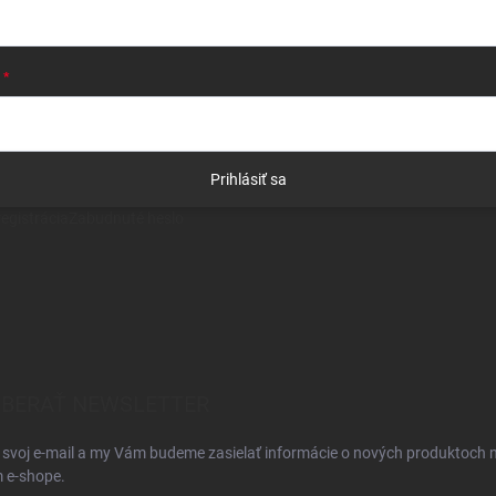
Prihlásiť sa
egistrácia
Zabudnuté heslo
BERAŤ NEWSLETTER
 svoj e-mail a my Vám budeme zasielať informácie o nových produktoch 
 e-shope.