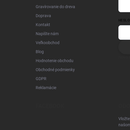
Gravírovanie do dreva
Doprava
HESLO
Kontakt
Napíšte nám
Veľkoobchod
Blog
Nová r
Hodnotenie obchodu
Obchodné podmienky
GDPR
Reklamácie
FACEBOOK
ODO
Vložte
našom