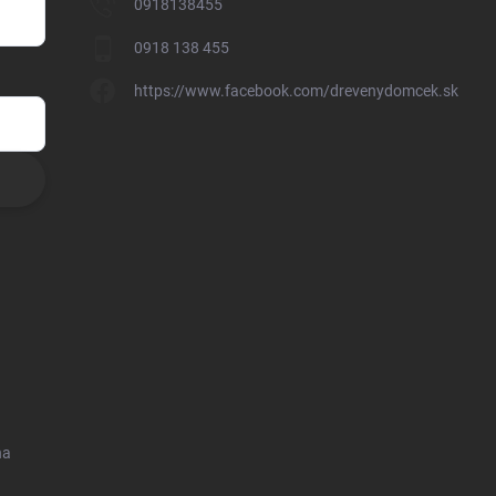
0918138455
0918 138 455
https://www.facebook.com/drevenydomcek.sk
na