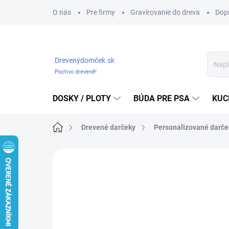
Prejsť
O nás
Pre firmy
Gravírovanie do dreva
Dop
na
obsah
Drevenýdomček.sk
Poctivo drevené!
DOSKY / PLOTY
BÚDA PRE PSA
KUC
Domov
Drevené darčeky
Personalizované darče
Neohodnotené
Podrobnosti hodnote