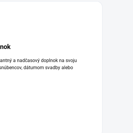
lnok
legantný a nadčasový doplnok na svoju
núbencov, dátumom svadby alebo