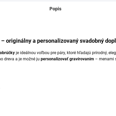
Popis
 – originálny a personalizovaný svadobný dop
 obrúčky
je ideálnou voľbou pre páry, ktoré hľadajú prírodný, e
ho dreva a je možné ju
personalizovať gravírovaním
– menami s
v