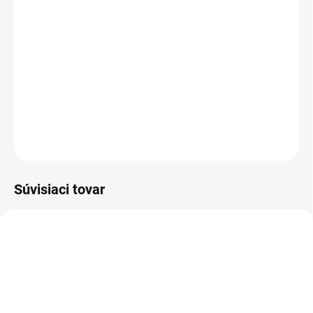
hodnotu a je oveľa odolnejšia voči poveternostným
vplyvom.
Prírodná a ekologická dekorácia do každej
záhrady. Vďaka ručnej výrobe a prírodnému charakteru sú možné
odchýlky vo farbe a veľkosti!
Výška výpletu: 60 cm
Dĺžka kolíkov na zapichnutie do zeme: 15 cm
Dĺžka plota: 60 cm
OPÝTAŤ SA
Súvisiaci tovar
AKCIA
AKCIA
693
998