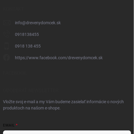
KONTAKT
info
@
drevenydomcek.sk
0918138455
0918 138 455
https://www.facebook.com/drevenydomcek.sk
FACEBOOK
ODOBERAŤ NEWSLETTER
Vložte svoj e-mail a my Vám budeme zasielať informácie o nových
produktoch na našom e-shope.
EMAIL