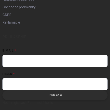
Obchodné podmienky
GDPR
Reklamácie
PRIHLÁSENIE
E-MAIL
HESLO
Prihlásiť sa
Nová registrácia
Zabudnuté heslo