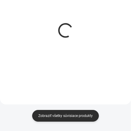
SKLADOM
VYPREDANÉ
Drevená polica domček
Drevená lopatka,
3ks
vareška
€29,95
€0,95
Do košíka
Do košíka
Drevený domček vyrobený z
Vyrobená z bukového dreva.
borovicového dreva. Je ideálny
Trvácna a ekologická.
na maľovanie, morenie, lakovanie
Praktická drevená vareška z
a zdobenie mnohými
vysoko odolného a kvalitného
spôsobmi. Ozdobiť ho môžete
dreva, vhodné do každej kuchyne.
farbami na drevo, kriedovými...
Šikovný pomocník.Rozmer:...
Zobraziť všetky súvisiace produkty