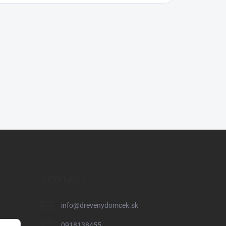
KONTAKT
info
@
drevenydomcek.sk
0918138455