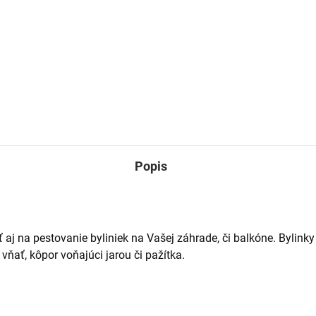
vený kvetináč je pekným
Každý, kto trávi čas varením
oratívnym prvkom do
svojich obľúbených jedál v
ady, na terasu či
kuchyni, ocení ostré nože a p
ón. Drevo vyzerá prirodzene a
dosku na krájanie mäsa, zelen
vuje väčšine rastlín a keď je
ovocia a rýb. Trh...
ávne chránené bude nám...
Popis
aj na pestovanie byliniek na Vašej záhrade, či balkóne. Bylinky 
vňať, kôpor voňajúci jarou či pažítka.