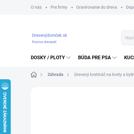
Prejsť
O nás
Pre firmy
Gravírovanie do dreva
Dop
na
obsah
Drevenýdomček.sk
Poctivo drevené!
DOSKY / PLOTY
BÚDA PRE PSA
KUC
Domov
Záhrada
Drevený kvetináč na kvety a byl
Neohodnotené
Podrobnosti hodnote
VÝPREDAJ