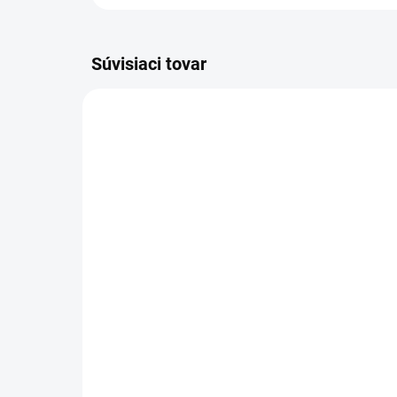
Súvisiaci tovar
VÝPREDAJ
AKCIA
830/BEZ
VÝPRE
SKLADOM
Obdĺžnikový drevený
Dr
kvetináč 47x27cm
20
€32,95
€7
od
Detail