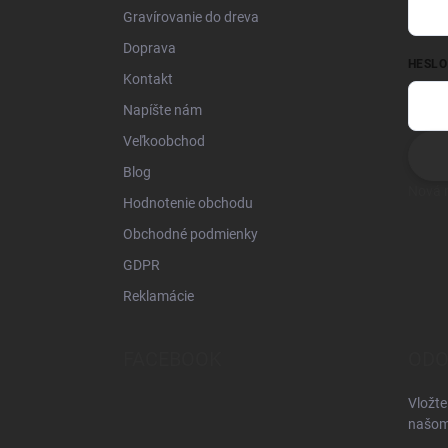
Gravírovanie do dreva
Doprava
HESLO
Kontakt
Napíšte nám
Veľkoobchod
Blog
Nová r
Hodnotenie obchodu
Obchodné podmienky
GDPR
Reklamácie
FACEBOOK
ODO
Vložte
našom