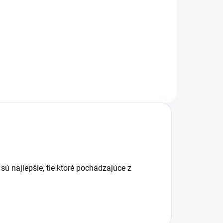
Drevený otvárač na fľaše, ideálny
a prakticky. Vyrobené z
evnú
prírodného
iny,
dreva. Rozmer: 16x6,5x1,5
cmMateriál: Buk
sú najlepšie, tie ktoré pochádzajúce z