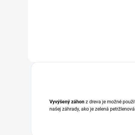
Drevený kvetináč, vyrobený z
Dre
masívneho a hrubého dreva ,
dek
môžete si ho zladiť k zariadeniu
záhr
vašej terasy a balkóna. Praktický
balk
a odolný v tvare...
vyho
spr
Vyvýšený záhon
z dreva je možné použiť 
našej záhrady, ako je zelená petržlenová 