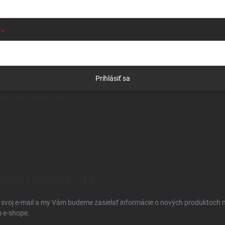
Prihlásiť sa
egistrácia
Zabudnuté heslo
BERAŤ NEWSLETTER
 svoj e-mail a my Vám budeme zasielať informácie o nových produktoch 
 e-shope.