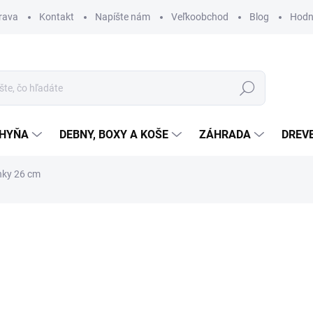
rava
Kontakt
Napíšte nám
Veľkoobchod
Blog
Hodn
Hľadať
HYŇA
DEBNY, BOXY A KOŠE
ZÁHRADA
DREV
inky 26 cm
nia
od
€26,95
Jednotková
ZVOĽTE VARIANT