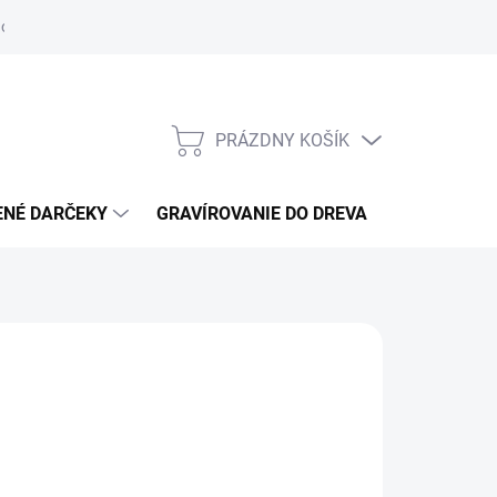
otenie obchodu
Obchodné podmienky
GDPR
Reklamácie
PRÁZDNY KOŠÍK
NÁKUPNÝ
KOŠÍK
ENÉ DARČEKY
GRAVÍROVANIE DO DREVA