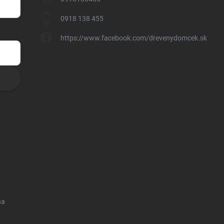
0918 138 455
https://www.facebook.com/drevenydomcek.sk
na