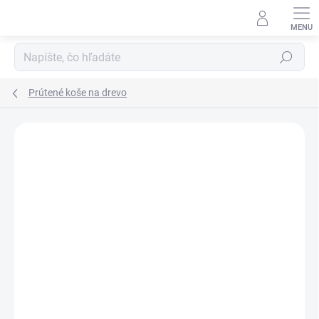
Prejsť
na
obsah
Hľadať
Prútené koše na drevo
Neohodnotené
Podrobnosti hodnotenia