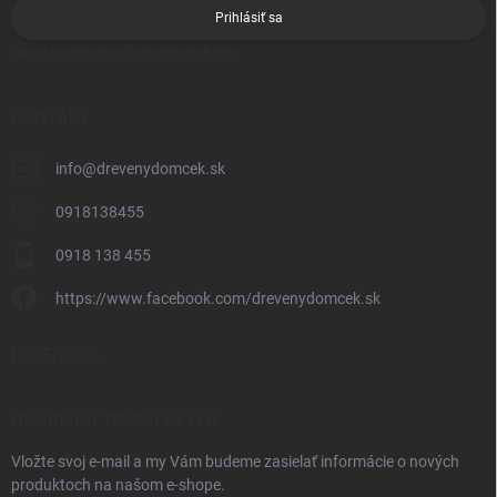
Prihlásiť sa
Nová registrácia
Zabudnuté heslo
KONTAKT
info
@
drevenydomcek.sk
0918138455
0918 138 455
https://www.facebook.com/drevenydomcek.sk
FACEBOOK
ODOBERAŤ NEWSLETTER
Vložte svoj e-mail a my Vám budeme zasielať informácie o nových
produktoch na našom e-shope.