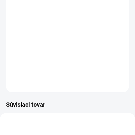
Košík pojme dostatočnú zásobu dreva do krbu a pomôže ho
udržiavať čistý vďaka uskladneniu dreva. Je tiež ideálny na zber
húb alebo ako prírodný dekoratívny prvok na terasu, do záhrady či
domov.
Rozmer:
Šírka: 60 cm
Hĺbka: 40 cm
Výška bez úchytky: 30 cm
Výška s úchytkou: 46 cm
OPÝTAŤ SA
Súvisiaci tovar
AKCIA
AKCIA
916
925