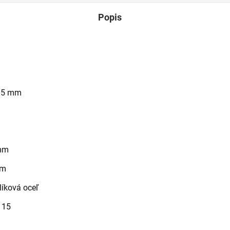
Popis
 35 mm
mm
mm
íková oceľ
 15