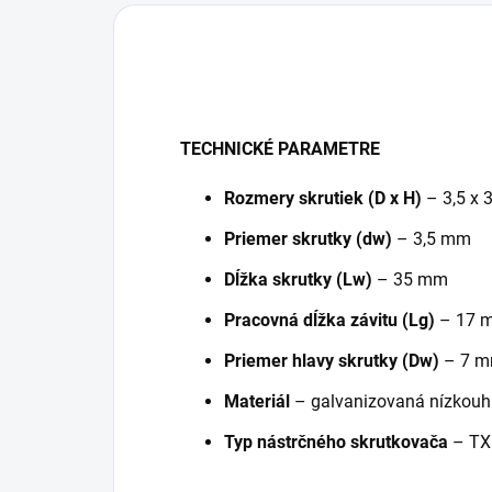
TECHNICKÉ PARAMETRE
Rozmery skrutiek (D x H)
– 3,5 x
Priemer skrutky (dw)
– 3,5 mm
Dĺžka skrutky (Lw)
– 35 mm
Pracovná dĺžka závitu (Lg)
– 17 
Priemer hlavy skrutky (Dw)
– 7 
Materiál
– galvanizovaná nízkouhl
Typ nástrčného skrutkovača
– TX