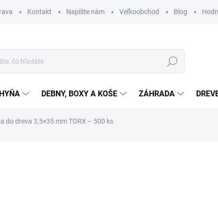
rava
Kontakt
Napíšte nám
Veľkoobchod
Blog
Hodn
Hľadať
HYŇA
DEBNY, BOXY A KOŠE
ZÁHRADA
DREV
ka do dreva 3,5×35 mm TORX – 500 ks
nia
€8,20
Jednotková
SKLADOM
cena:
MÔŽEME DORUČIŤ DO:
12.8.2