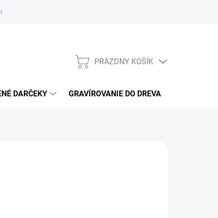
otenie obchodu
Obchodné podmienky
GDPR
Reklamácie
PRÁZDNY KOŠÍK
NÁKUPNÝ
KOŠÍK
ENÉ DARČEKY
GRAVÍROVANIE DO DREVA
026
MOŽNOSTI DORUČENIA