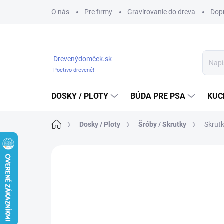
Prejsť
O nás
Pre firmy
Gravírovanie do dreva
Dop
na
obsah
Drevenýdomček.sk
Poctivo drevené!
DOSKY / PLOTY
BÚDA PRE PSA
KUC
Domov
Dosky / Ploty
Šróby / Skrutky
Skrut
Neohodnotené
Podrobnosti hodnote