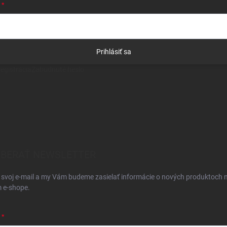
Prihlásiť sa
egistrácia
Zabudnuté heslo
BERAŤ NEWSLETTER
 svoj e-mail a my Vám budeme zasielať informácie o nových produktoch 
 e-shope.