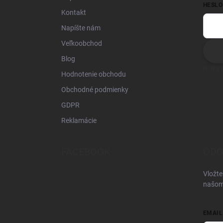
HESLO
Kontakt
Napíšte nám
Veľkoobchod
Blog
Nová r
Hodnotenie obchodu
Obchodné podmienky
GDPR
Reklamácie
FACEBOOK
ODO
Vložte
našom
EMAIL