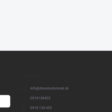
KONTAKT
info
@
drevenydomcek.sk
0918138455
0918 138 455