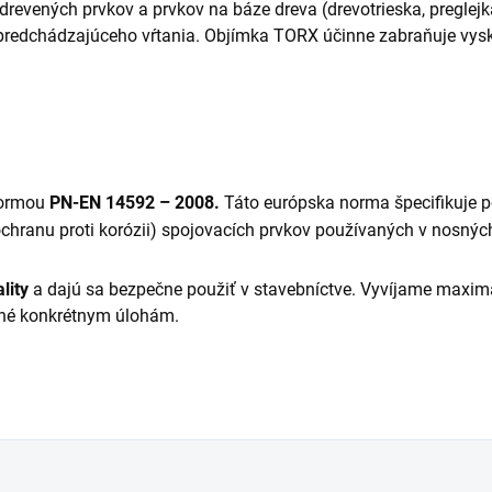
 drevených prvkov a prvkov na báze dreva (drevotrieska, preglej
 predchádzajúceho vŕtania. Objímka TORX účinne zabraňuje vysko
 normou
PN-EN 14592 – 2008.
Táto európska norma špecifikuje p
j. ochranu proti korózii) spojovacích prvkov používaných v nosný
lity
a dajú sa bezpečne použiť v stavebníctve. Vyvíjame maximá
né konkrétnym úlohám.