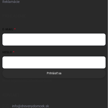
Reklamácie
PRIHLÁSENIE
E-MAIL
HESLO
Prihlásiť sa
Nová registrácia
Zabudnuté heslo
KONTAKT
info
@
drevenydomcek.sk