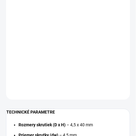
−
+
Pridať do košíka
Skrutky Torx so zápustnou hlavou do drevených konštrukcií
Veľkosť:
4.5 mm x 40 mm
Rozmer hniezda:
TX 20
Balenie:
250 ks
DETAILNÉ INFORMÁCIE
OPÝTAŤ SA
TECHNICKÉ PARAMETRE
Rozmery skrutiek (D x H)
– 4,5 x 40 mm
Priemer skrutky (dw)
– 4,5 mm