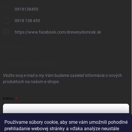
0918138455
0918 138 455
https://www.facebook.com/drevenydomcek.sk
FACEBOOK
ODOBERAŤ NEWSLETTER
Vložte svoj e-mail a my Vám budeme zasielať informácie o nových
produktoch na našom e-shope.
EMAIL
Používame súbory cookie, aby sme vám umožnili pohodlné
Vložením e-mailu súhlasíte s
podmienkami ochrany osobných údajov
prehliadanie webovej stránky a vďaka analýze neustále