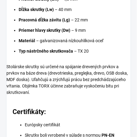
Dĺžka skrutky (Lw)
– 40 mm
Pracovná dĺžka závitu (Lg)
– 22 mm
Priemer hlavy skrutky (Dw)
– 9 mm
Materiál
– galvanizovaná nízkouhlíková oceľ
Typ nástrčného skrutkovača
– TX 20
Stolárske skrutky sú určené na spájanie drevených prvkov a
prvkov na báze dreva (drevotrieska, preglejka, drevo, OSB doska,
MDF doska). Uľahčujú a zrýchľujú prácu bez predchádzajúceho
vŕtania. Objímka TORX účinne zabraňuje vyskočeniu bitu pri
skrutkovaní.
Certifikáty:
Európsky certifikát
Skrutky boli vyrobené v súlade s normou
PN-EN