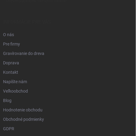
Drevenýdomček.sk
p
Poctivo drevené!
ä
t
i
INFORMÁCIE PRE VÁS
e
O nás
Pre firmy
Gravírovanie do dreva
Doprava
Kontakt
Napíšte nám
Veľkoobchod
Blog
Hodnotenie obchodu
Obchodné podmienky
GDPR