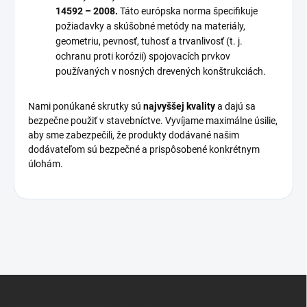
14592 – 2008.
Táto európska norma špecifikuje
požiadavky a skúšobné metódy na materiály,
geometriu, pevnosť, tuhosť a trvanlivosť (t. j.
ochranu proti korózii) spojovacích prvkov
používaných v nosných drevených konštrukciách.
Nami ponúkané skrutky sú
najvyššej kvality
a dajú sa
bezpečne použiť v stavebníctve. Vyvíjame maximálne úsilie,
aby sme zabezpečili, že produkty dodávané našim
dodávateľom sú bezpečné a prispôsobené konkrétnym
úlohám.
Z
á