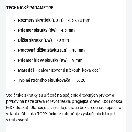
TECHNICKÉ PARAMETRE
Rozmery skrutiek (D x H)
– 4,5 x 70 mm
Priemer skrutky (dw)
– 4,5 mm
Dĺžka skrutky (Lw)
– 70 mm
Pracovná dĺžka závitu (Lg)
– 40 mm
Priemer hlavy skrutky (Dw)
– 9 mm
Materiál
– galvanizovaná nízkouhlíková oceľ
Typ nástrčného skrutkovača
– TX 20
Stolárske skrutky sú určené na spájanie drevených prvkov a
prvkov na báze dreva (drevotrieska, preglejka, drevo, OSB doska,
MDF doska). Uľahčujú a zrýchľujú prácu bez predchádzajúceho
vŕtania. Objímka TORX účinne zabraňuje vyskočeniu bitu pri
skrutkovaní.