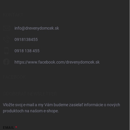
KONTAKT
info
@
drevenydomcek.sk
0918138455
0918 138 455
https://www.facebook.com/drevenydomcek.sk
FACEBOOK
ODOBERAŤ NEWSLETTER
Vložte svoj e-mail a my Vám budeme zasielať informácie o nových
produktoch na našom e-shope.
EMAIL