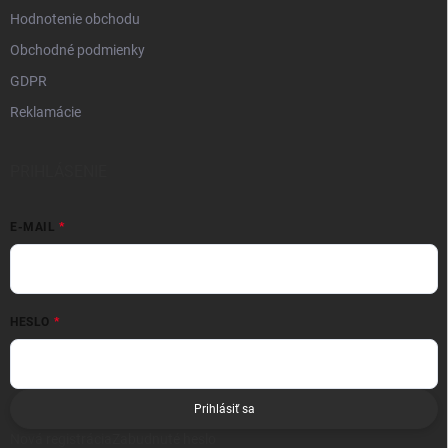
Hodnotenie obchodu
Obchodné podmienky
GDPR
Reklamácie
PRIHLÁSENIE
E-MAIL
HESLO
Prihlásiť sa
Nová registrácia
Zabudnuté heslo