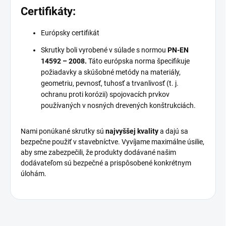
Certifikáty:
Európsky certifikát
Skrutky boli vyrobené v súlade s normou
PN-EN
14592 – 2008.
Táto európska norma špecifikuje
požiadavky a skúšobné metódy na materiály,
geometriu, pevnosť, tuhosť a trvanlivosť (t. j.
ochranu proti korózii) spojovacích prvkov
používaných v nosných drevených konštrukciách.
Nami ponúkané skrutky sú
najvyššej kvality
a dajú sa
bezpečne použiť v stavebníctve. Vyvíjame maximálne úsilie,
aby sme zabezpečili, že produkty dodávané našim
dodávateľom sú bezpečné a prispôsobené konkrétnym
úlohám.