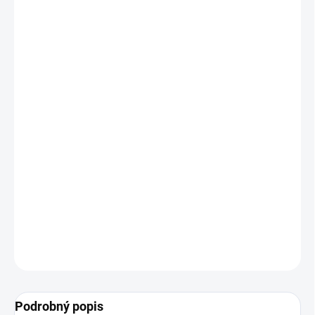
MOŽNOSTI
DORUČENIA
−
+
Pridať do košíka
Skrutky Torx so zápustnou hlavou do drevených konštrukcií
Veľkosť:
4.5 mm x 70 mm
Rozmer hniezda:
TX 20
Balenie:
250 ks
DETAILNÉ INFORMÁCIE
OPÝTAŤ SA
Podrobný popis